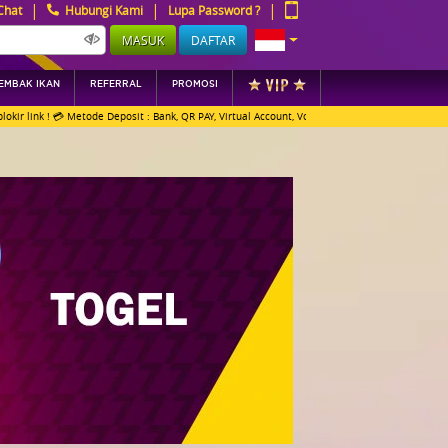
|
|
|
Chat
Hubungi Kami
Lupa Password ?
DAFTAR
EMBAK IKAN
REFERRAL
PROMOSI
link ! 💳 Metode Deposit : Bank, QR PAY, Virtual Account, Voucher88 , Deposit QR tanpa