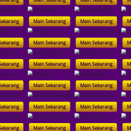
Sekarang
Main Sekarang
Main Sekarang
M
Sekarang
Main Sekarang
Main Sekarang
M
Sekarang
Main Sekarang
Main Sekarang
M
Sekarang
Main Sekarang
Main Sekarang
M
Sekarang
Main Sekarang
Main Sekarang
M
Sekarang
Main Sekarang
Main Sekarang
M
Sekarang
Main Sekarang
Main Sekarang
M