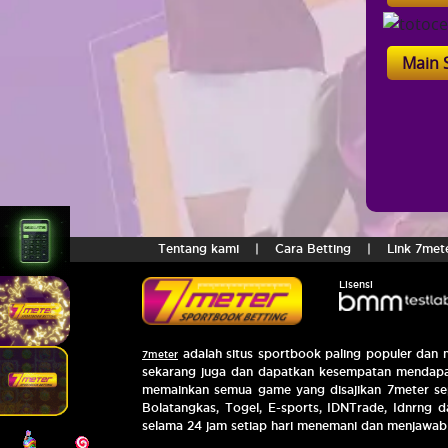
Main 
Tentang kami
|
Cara Betting
|
Link 7met
Lisensi
adalah situs sportbook paling populer dan m
7meter
sekarang juga dan dapatkan kesempatan mendapa
memainkan semua game yang disajikan 7meter seper
Bolatangkas, Togel, E-sports, IDNTrade, Idnrng d
selama 24 jam setiap hari menemani dan menjawab