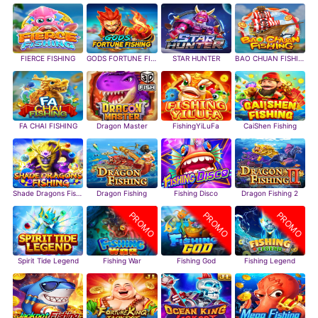
FIERCE FISHING
GODS FORTUNE FISHING
STAR HUNTER
BAO CHUAN FISHING
FA CHAI FISHING
Dragon Master
FishingYiLuFa
CaiShen Fishing
Shade Dragons Fishing
Dragon Fishing
Fishing Disco
Dragon Fishing 2
PROMO
PROMO
PROMO
Spirit Tide Legend
Fishing War
Fishing God
Fishing Legend